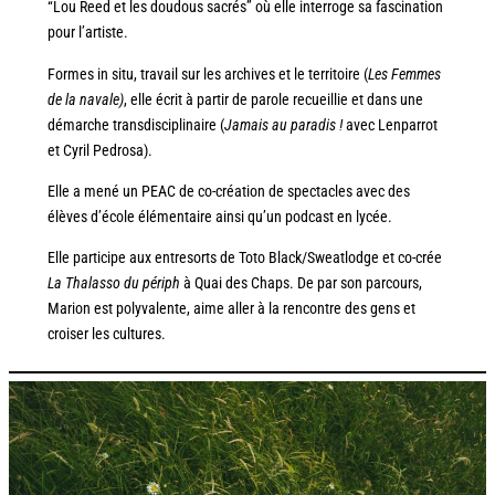
“Lou Reed et les doudous sacrés” où elle interroge sa fascination
pour l’artiste.
Formes in situ, travail sur les archives et le territoire (
Les Femmes
de la navale)
, elle écrit à partir de parole recueillie et dans une
démarche transdisciplinaire
(
Jamais au paradis !
avec Lenparrot
et Cyril Pedrosa).
Elle a mené un PEAC de co-création de spectacles avec des
élèves d’école élémentaire ainsi qu’un podcast en lycée.
Elle participe aux entresorts de Toto Black/Sweatlodge et co-crée
La Thalasso du périph
à Quai des Chaps. De par son parcours,
Marion est polyvalente, aime aller à la rencontre des gens et
croiser les cultures.