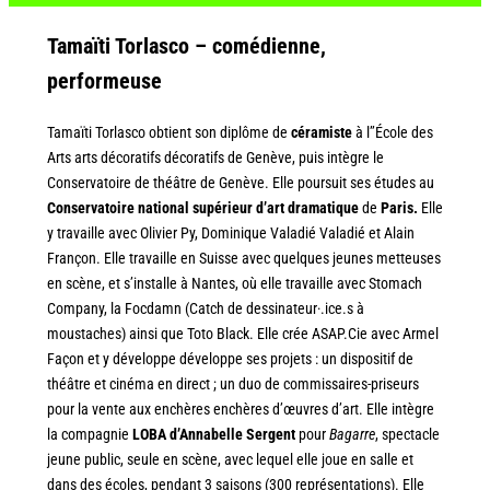
Tamaïti Torlasco – comédienne,
performeuse
Tamaïti Torlasco obtient son diplôme de
céramiste
à l’’École des
Arts arts décoratifs décoratifs de Genève, puis intègre le
Conservatoire de théâtre de Genève. Elle poursuit ses études au
Conservatoire national supérieur d’art dramatique
de
Paris.
Elle
y travaille avec Olivier Py, Dominique Valadié Valadié et Alain
Françon. Elle travaille en Suisse avec quelques jeunes metteuses
en scène, et s’installe à Nantes, où elle travaille avec Stomach
Company, la Focdamn (Catch de dessinateur·.ice.s à
moustaches) ainsi que Toto Black. Elle crée ASAP.Cie avec Armel
Façon et y développe développe ses projets : un dispositif de
théâtre et cinéma en direct ; un duo de commissaires-priseurs
pour la vente aux enchères enchères d’œuvres d’art. Elle intègre
la compagnie
LOBA d’Annabelle Sergent
pour
Bagarre
, spectacle
jeune public, seule en scène, avec lequel elle joue en salle et
dans des écoles, pendant 3 saisons (300 représentations). Elle