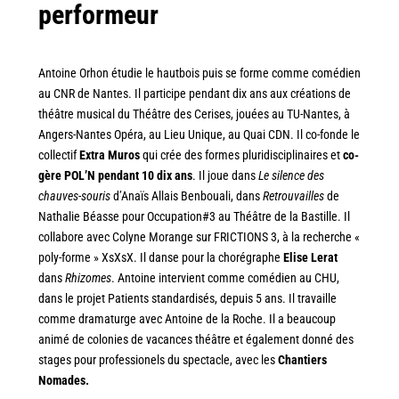
performeur
Antoine Orhon étudie le hautbois puis se forme comme comédien
au CNR de Nantes. Il participe pendant dix ans aux créations de
théâtre musical du Théâtre des Cerises, jouées au TU-Nantes, à
Angers-Nantes Opéra, au Lieu Unique, au Quai CDN. Il co-fonde le
collectif
Extra Muros
qui crée des formes pluridisciplinaires et
co-
gère POL’N pendant 10 dix ans
. Il joue dans
Le silence des
chauves-souris
d’Anaïs Allais Benbouali, dans
Retrouvailles
de
Nathalie Béasse pour Occupation#3 au Théâtre de la Bastille. Il
collabore avec Colyne Morange sur FRICTIONS 3, à la recherche «
poly-forme » XsXsX. Il danse pour la chorégraphe
Elise Lerat
dans
Rhizomes
. Antoine intervient comme comédien au CHU,
dans le projet Patients standardisés, depuis 5 ans. Il travaille
comme dramaturge avec Antoine de la Roche. Il a beaucoup
animé de colonies de vacances théâtre et également donné des
stages pour professionels du spectacle, avec les
Chantiers
Nomades.