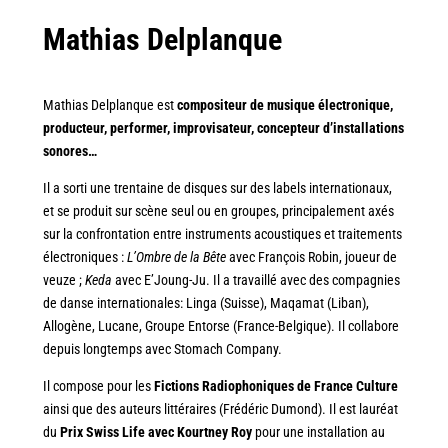
Mathias Delplanque
Mathias Delplanque est
compositeur de musique électronique,
producteur, performer, improvisateur, concepteur d’installations
sonores…
Il a sorti une trentaine de disques sur des labels internationaux,
et se produit sur scène seul ou en groupes, principalement axés
sur la confrontation entre instruments acoustiques et traitements
électroniques :
L’Ombre de la Bête
avec François Robin, joueur de
veuze ;
Keda
avec E’Joung-Ju. Il a travaillé avec des compagnies
de danse internationales: Linga (Suisse), Maqamat (Liban),
Allogène, Lucane, Groupe Entorse (France-Belgique). Il collabore
depuis longtemps avec Stomach Company.
Il compose pour les
Fictions Radiophoniques de France Culture
ainsi que des auteurs littéraires (Frédéric Dumond). Il est lauréat
du
Prix Swiss Life avec Kourtney Roy
pour une installation au