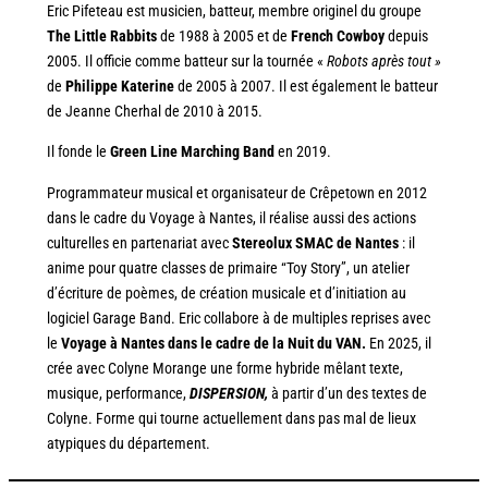
Eric Pifeteau est musicien, batteur, membre originel du groupe
The Little Rabbits
de 1988 à 2005 et de
French Cowboy
depuis
2005. Il officie comme batteur sur la tournée «
Robots après tout »
de
Philippe Katerine
de 2005 à 2007. Il est également le batteur
de Jeanne Cherhal de 2010 à 2015.
Il fonde le
Green Line Marching Band
en 2019.
Programmateur musical et organisateur de Crêpetown en 2012
dans le cadre du Voyage à Nantes, il réalise aussi des actions
culturelles en partenariat avec
Stereolux SMAC de Nantes
: il
anime pour quatre classes de primaire “Toy Story”, un atelier
d’écriture de poèmes, de création musicale et d’initiation au
logiciel Garage Band. Eric collabore à de multiples reprises avec
le
Voyage à Nantes dans le cadre de la Nuit du VAN.
En 2025, il
crée avec Colyne Morange une forme hybride mêlant texte,
musique, performance,
DISPERSION,
à partir d’un des textes de
Colyne. Forme qui tourne actuellement dans pas mal de lieux
atypiques du département.